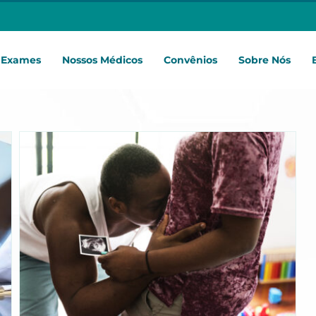
Exames
Nossos Médicos
Convênios
Sobre Nós
Diferença entre Ultrassom
Obstétrico e Ultrassom
Morfológico