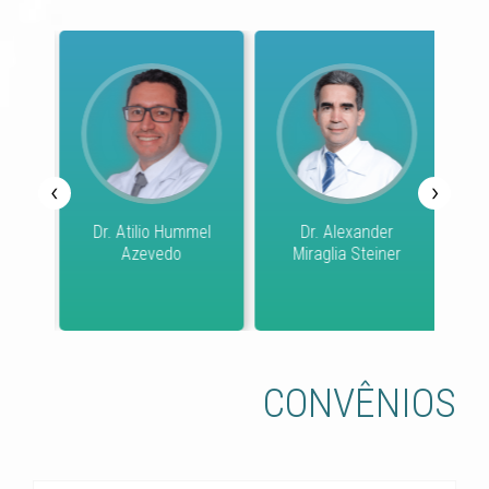
‹
›
o
Dr. Atilio Hummel
Dr. Alexander
Azevedo
Miraglia Steiner
Co
CONVÊNIOS