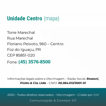
Unidade Centro
(mapa)
Torre Marechal
Rua Marechal
Floriano Peixoto, 960 – Centro
Foz do Iguaçu, PR
CEP 85851-020
(45) 3576-8500
Fone:
Informações legais sobre a Vita.Imagem – Razão Social:
Rossoni,
Piotto & Cia. Ltda
–
CNPJ:
00.384.013/0001-01
2020 – Todos direitos reservados – Vita.Imagem – Criado por
Olé
Comunicação
&
Connect STI